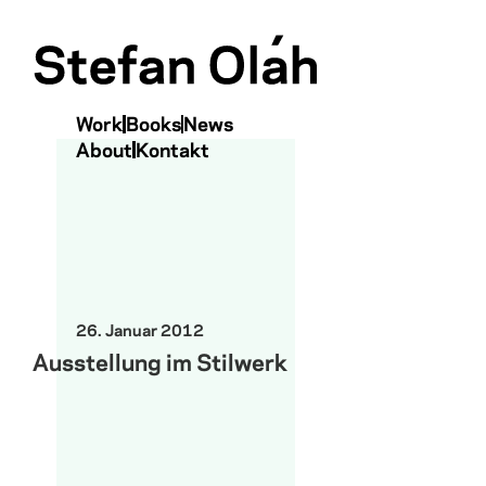
Menu
Skip to content
Work
Books
News
About
Kontakt
26. Januar 2012
Ausstellung im Stilwerk