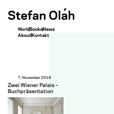
Menu
Skip to content
Work
Books
News
About
Kontakt
7. November 2016
Zwei Wiener Palais –
Buchpräsentation